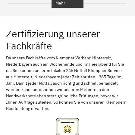
Mehr
Regensburg
Ingolstadt
Würzburg
Furth
Zertifizierung unserer
Erlangen
Bamberg
Fachkräfte
Bayreuth
Aschaffenburg
Kempten (Allgäu)
Neu-Ulm
Da unsere Fachkräfte vom Klempner Verband Hinterreit,
Niederbayern auch am Wochenende und im Feierabend für Sie
Schweinfurt
Passau
da. Sie können unseren lokalen 24h Notfall Klempner Service
aus Hinterreit, Niederbayern jeder Zeit anrufen - 365 Tage im
Freising
Rudelsdorf, Mittelfranken
Jahr. Damit jeder Notfall auch richtig und schnell behandelt
werden kann, unterziehen wir unseren Partnern in den
Handwerksbetrieben stets gründliche Prüfungen, bevor wir
Ihnen Aufträge zuteilen. So können Sie von unseren Klempnern
Bestleistung erwarten.