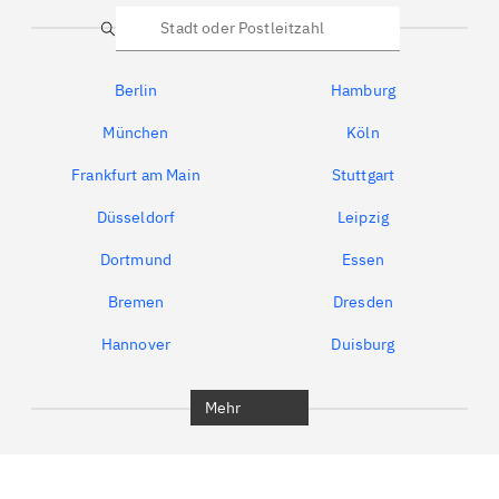
Suche
Berlin
Hamburg
München
Köln
Frankfurt am Main
Stuttgart
Düsseldorf
Leipzig
Dortmund
Essen
Bremen
Dresden
Hannover
Duisburg
Bochum
München
Mehr
Regensburg
Ingolstadt
Würzburg
Furth