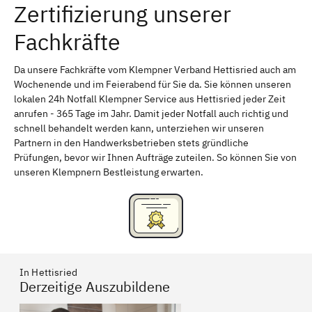
Zertifizierung unserer
Erlangen
Bamberg
Fachkräfte
Bayreuth
Aschaffenburg
Kempten (Allgäu)
Neu-Ulm
Da unsere Fachkräfte vom Klempner Verband Hettisried auch am
Wochenende und im Feierabend für Sie da. Sie können unseren
Schweinfurt
Passau
lokalen 24h Notfall Klempner Service aus Hettisried jeder Zeit
anrufen - 365 Tage im Jahr. Damit jeder Notfall auch richtig und
Freising
Rudelsdorf, Mittelfranken
schnell behandelt werden kann, unterziehen wir unseren
Partnern in den Handwerksbetrieben stets gründliche
Prüfungen, bevor wir Ihnen Aufträge zuteilen. So können Sie von
unseren Klempnern Bestleistung erwarten.
In Hettisried
Derzeitige Auszubildene