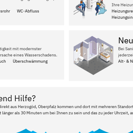
Ihre Heizu
ssrohr
WC-Abfluss
Heizungsre
Heizungsins
Neu
tigkeit mit modernster
Bei San
Ursache eines Wasserschadens.
jederze
uch
Überschwämmung
Alt- & 
end Hilfe?
r direkt aus Herzogöd, Oberpfalz kommen und dort mit mehreren Standor
t länger als 30 Minuten um bei Ihnen zu sein und das zu jeder Uhrzeit, a