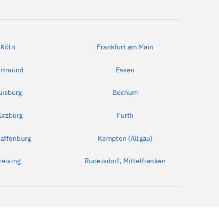
Köln
Frankfurt am Main
rtmund
Essen
uisburg
Bochum
ürzburg
Furth
affenburg
Kempten (Allgäu)
reising
Rudelsdorf, Mittelfranken