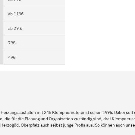
ab 119€
ab 29 €
79€
49€
 Heizungsausfällen mit 24h Klempnernotdienst schon 1995. Dabei seit d
e, die für die Planung und Organisation zuständig sind, drei Klempner 
 Herzogöd, Oberpfalz auch selbst junge Profis aus. So können auch un