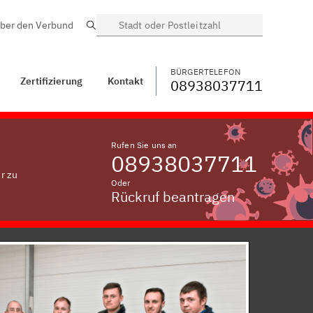
ber den Verbund
Suche
BÜRGERTELEFON
WECHSELN
08938037711
Herzogöd, Oberpfalz
BÜRGERTELEFON
Zertifizierung
Kontakt
08938037711
Rufen Sie uns an
08938037711
r zu
Oder
Rückruf beantragen