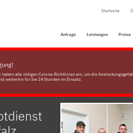
Startseite
Ü
rage
Leistungen
Preise
Zertifizierung
Kontakt
Anfrage
Leistungen
Preise
ügung!
halten alle nötigen Corona-Richtlinien ein, um die Ansteckungsgefah
nd weiterhin für Sie 24 Stunden im Einsatz.
otdienst
alz