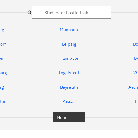
Suche
rg
München
orf
Leipzig
Do
en
Hannover
D
urg
Ingolstadt
W
rg
Bayreuth
Asch
furt
Passau
F
Mehr