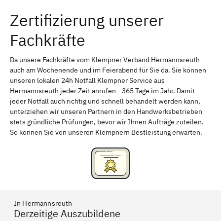
Zertifizierung unserer
Erlangen
Bamberg
Fachkräfte
Bayreuth
Aschaffenburg
Kempten (Allgäu)
Neu-Ulm
Da unsere Fachkräfte vom Klempner Verband Hermannsreuth
auch am Wochenende und im Feierabend für Sie da. Sie können
Schweinfurt
Passau
unseren lokalen 24h Notfall Klempner Service aus
Hermannsreuth jeder Zeit anrufen - 365 Tage im Jahr. Damit
Freising
Rudelsdorf, Mittelfranken
jeder Notfall auch richtig und schnell behandelt werden kann,
unterziehen wir unseren Partnern in den Handwerksbetrieben
stets gründliche Prüfungen, bevor wir Ihnen Aufträge zuteilen.
So können Sie von unseren Klempnern Bestleistung erwarten.
In Hermannsreuth
Derzeitige Auszubildene