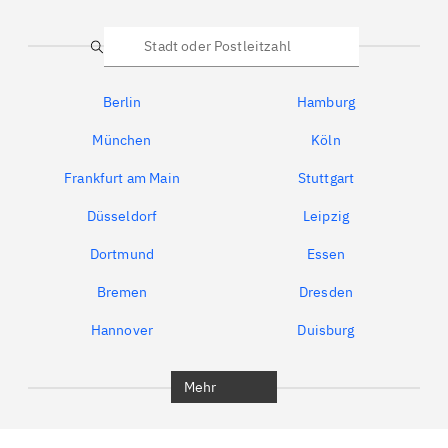
Suche
Berlin
Hamburg
München
Köln
Frankfurt am Main
Stuttgart
Düsseldorf
Leipzig
Dortmund
Essen
Bremen
Dresden
Hannover
Duisburg
Bochum
München
Mehr
Regensburg
Ingolstadt
Würzburg
Furth