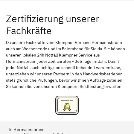
Würzburg
Furth
Zertifizierung unserer
Erlangen
Bamberg
Fachkräfte
Bayreuth
Aschaffenburg
Kempten (Allgäu)
Neu-Ulm
Da unsere Fachkräfte vom Klempner Verband Hermannsbrunn
auch am Wochenende und im Feierabend für Sie da. Sie können
Schweinfurt
Passau
unseren lokalen 24h Notfall Klempner Service aus
Hermannsbrunn jeder Zeit anrufen - 365 Tage im Jahr. Damit
Freising
Rudelsdorf, Mittelfranken
jeder Notfall auch richtig und schnell behandelt werden kann,
unterziehen wir unseren Partnern in den Handwerksbetrieben
stets gründliche Prüfungen, bevor wir Ihnen Aufträge zuteilen.
So können Sie von unseren Klempnern Bestleistung erwarten.
In Hermannsbrunn