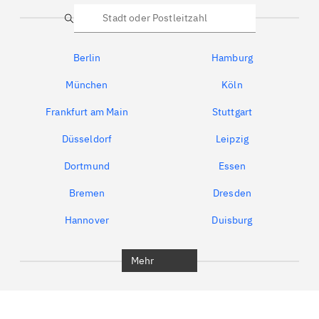
Suche
Berlin
Hamburg
München
Köln
Frankfurt am Main
Stuttgart
Düsseldorf
Leipzig
Dortmund
Essen
Bremen
Dresden
Hannover
Duisburg
Bochum
München
Mehr
Regensburg
Ingolstadt
Würzburg
Furth