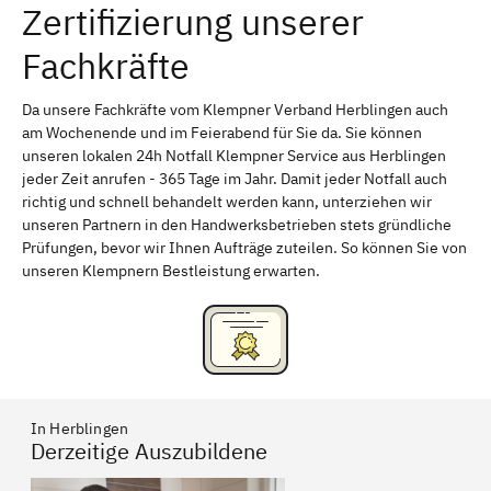
Zertifizierung unserer
Erlangen
Bamberg
Fachkräfte
Bayreuth
Aschaffenburg
Kempten (Allgäu)
Neu-Ulm
Da unsere Fachkräfte vom Klempner Verband Herblingen auch
am Wochenende und im Feierabend für Sie da. Sie können
Schweinfurt
Passau
unseren lokalen 24h Notfall Klempner Service aus Herblingen
jeder Zeit anrufen - 365 Tage im Jahr. Damit jeder Notfall auch
Freising
Rudelsdorf, Mittelfranken
richtig und schnell behandelt werden kann, unterziehen wir
unseren Partnern in den Handwerksbetrieben stets gründliche
Prüfungen, bevor wir Ihnen Aufträge zuteilen. So können Sie von
unseren Klempnern Bestleistung erwarten.
In Herblingen
Derzeitige Auszubildene