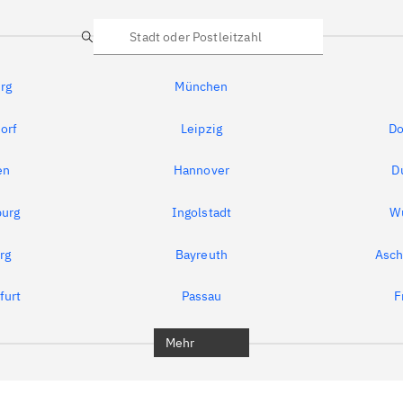
Suche
rg
München
orf
Leipzig
Do
en
Hannover
D
urg
Ingolstadt
W
rg
Bayreuth
Asch
furt
Passau
F
Mehr