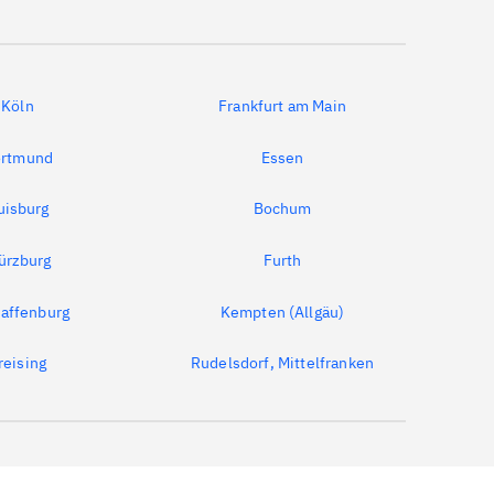
Köln
Frankfurt am Main
rtmund
Essen
uisburg
Bochum
ürzburg
Furth
affenburg
Kempten (Allgäu)
reising
Rudelsdorf, Mittelfranken