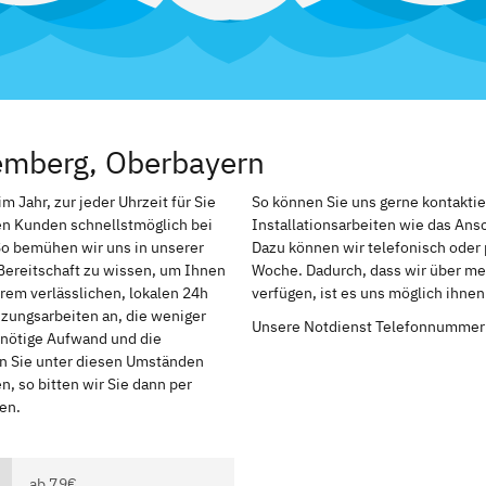
emberg, Oberbayern
Jahr, zur jeder Uhrzeit für Sie
So können Sie uns gerne kontakti
en Kunden schnellstmöglich bei
Installationsarbeiten wie das An
So bemühen wir uns in unserer
Dazu können wir telefonisch oder 
Bereitschaft zu wissen, um Ihnen
Woche. Dadurch, dass wir über me
rem verlässlichen, lokalen 24h
verfügen, ist es uns möglich ihne
izungsarbeiten an, die weniger
Unsere Notdienst Telefonnummer
r nötige Aufwand und die
en Sie unter diesen Umständen
, so bitten wir Sie dann per
en.
ab 79€