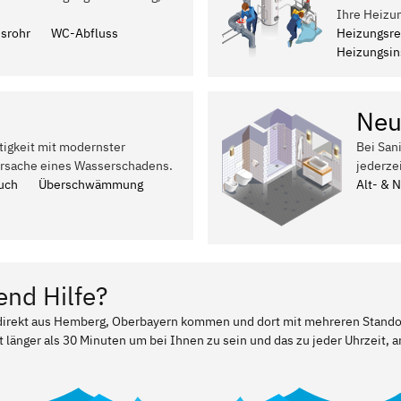
Ihre Heizu
ssrohr
WC-Abfluss
Heizungsre
Heizungsins
Neu
tigkeit mit modernster
Bei San
Ursache eines Wasserschadens.
jederze
uch
Überschwämmung
Alt- & 
end Hilfe?
r direkt aus Hemberg, Oberbayern kommen und dort mit mehreren Stand
t länger als 30 Minuten um bei Ihnen zu sein und das zu jeder Uhrzeit, a