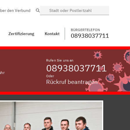
ber den Verbund
Suche
BÜRGERTELEFON
WECHSELN
08938037711
Hemberg,
Oberbayern
BÜRGERTELEFON
Zertifizierung
Kontakt
08938037711
Rufen Sie uns an
08938037711
ahr
Oder
Rückruf beantragen