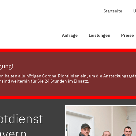
Startseite
Ü
rage
Leistungen
Preise
Zertifizierung
Kontakt
Anfrage
Leistungen
Preise
ügung!
 halten alle nötigen Corona-Richtlinien ein, um die Ansteckungsgef
 sind weiterhin für Sie 24 Stunden im Einsatz.
otdienst
ayern