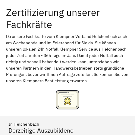
Zertifizierung unserer
Erlangen
Bamberg
Fachkräfte
Bayreuth
Aschaffenburg
Kempten (Allgäu)
Neu-Ulm
Da unsere Fachkräfte vom Klempner Verband Helchenbach auch
am Wochenende und im Feierabend für Sie da. Sie können
Schweinfurt
Passau
unseren lokalen 24h Notfall Klempner Service aus Helchenbach
jeder Zeit anrufen - 365 Tage im Jahr. Damit jeder Notfall auch
Freising
Rudelsdorf, Mittelfranken
richtig und schnell behandelt werden kann, unterziehen wir
unseren Partnern in den Handwerksbetrieben stets gründliche
Prüfungen, bevor wir Ihnen Aufträge zuteilen. So können Sie von
unseren Klempnern Bestleistung erwarten.
In Helchenbach
Derzeitige Auszubildene