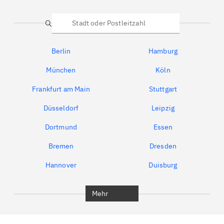
Suche
Berlin
Hamburg
München
Köln
Frankfurt am Main
Stuttgart
Düsseldorf
Leipzig
Dortmund
Essen
Bremen
Dresden
Hannover
Duisburg
Bochum
München
Mehr
Regensburg
Ingolstadt
Würzburg
Furth