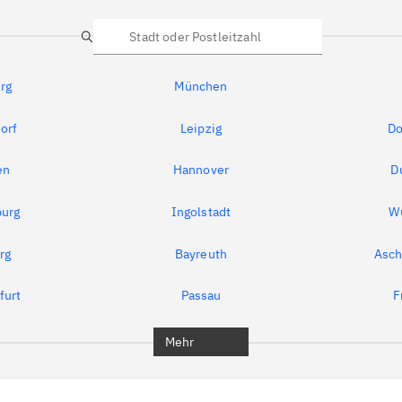
Suche
rg
München
orf
Leipzig
Do
en
Hannover
D
urg
Ingolstadt
W
rg
Bayreuth
Asch
furt
Passau
F
Mehr