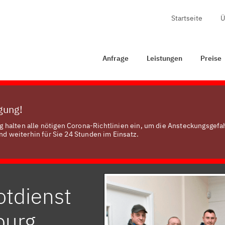
Startseite
Ü
rage
Leistungen
Preise
Zertifizierung
Kontakt
Anfrage
Leistungen
Preise
ügung!
 halten alle nötigen Corona-Richtlinien ein, um die Ansteckungsgefa
nd weiterhin für Sie 24 Stunden im Einsatz.
otdienst
burg