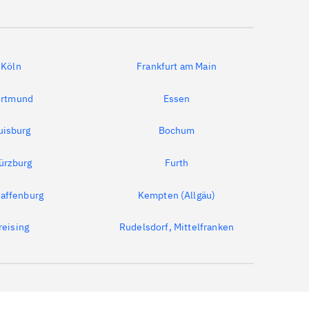
Köln
Frankfurt am Main
rtmund
Essen
uisburg
Bochum
ürzburg
Furth
affenburg
Kempten (Allgäu)
reising
Rudelsdorf, Mittelfranken