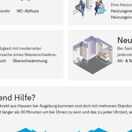
Ihre Heizu
ssrohr
WC-Abfluss
Heizungsre
Heizungsins
Neu
tigkeit mit modernster
Bei San
Ursache eines Wasserschadens.
jederze
uch
Überschwämmung
Alt- & 
end Hilfe?
r direkt aus Hausen bei Augsburg kommen und dort mit mehreren Stando
t länger als 30 Minuten um bei Ihnen zu sein und das zu jeder Uhrzeit, a