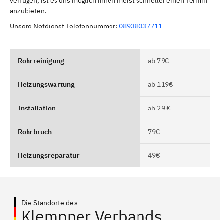
verfügen, ist es uns möglich ihnen meist schneller einen Termin
anzubieten.
Unsere Notdienst Telefonnummer:
08938037711
Rohrreinigung
ab 79€
Heizungswartung
ab 119€
Installation
ab 29 €
Rohrbruch
79€
Heizungsreparatur
49€
Die Standorte des
Klempner Verbands