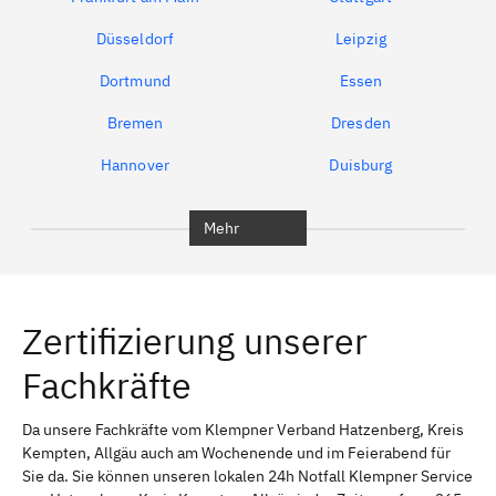
Düsseldorf
Leipzig
Dortmund
Essen
Bremen
Dresden
Hannover
Duisburg
Bochum
München
Mehr
Regensburg
Ingolstadt
Würzburg
Furth
Zertifizierung unserer
Erlangen
Bamberg
Fachkräfte
Bayreuth
Aschaffenburg
Kempten (Allgäu)
Neu-Ulm
Da unsere Fachkräfte vom Klempner Verband Hatzenberg, Kreis
Kempten, Allgäu auch am Wochenende und im Feierabend für
Schweinfurt
Passau
Sie da. Sie können unseren lokalen 24h Notfall Klempner Service