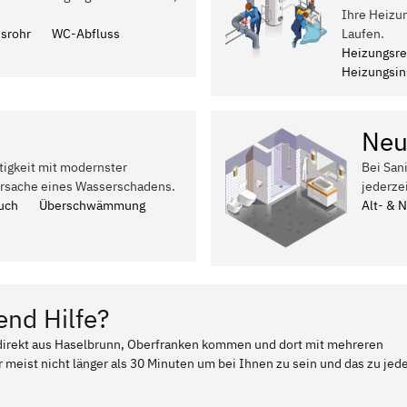
Ihre Heizu
ssrohr
WC-Abfluss
Laufen.
Heizungsre
Heizungsins
Neu
tigkeit mit modernster
Bei San
Ursache eines Wasserschadens.
jederze
uch
Überschwämmung
Alt- & 
end Hilfe?
r direkt aus Haselbrunn, Oberfranken kommen und dort mit mehreren
 meist nicht länger als 30 Minuten um bei Ihnen zu sein und das zu jed