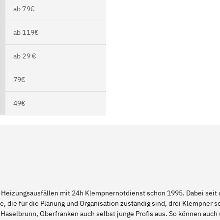
ab 79€
ab 119€
ab 29 €
79€
49€
 Heizungsausfällen mit 24h Klempnernotdienst schon 1995. Dabei seit d
e, die für die Planung und Organisation zuständig sind, drei Klempner 
 Haselbrunn, Oberfranken auch selbst junge Profis aus. So können auc