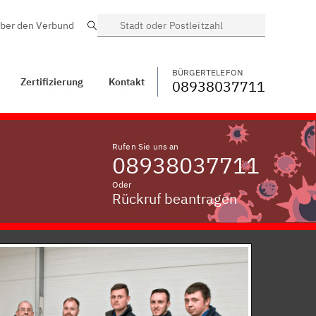
ber den Verbund
Suche
BÜRGERTELEFON
WECHSELN
08938037711
Haselbrunn,
Oberfranken
BÜRGERTELEFON
Zertifizierung
Kontakt
08938037711
Rufen Sie uns an
08938037711
Oder
Rückruf beantragen