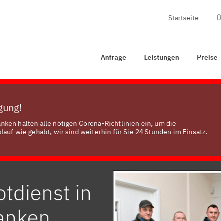
Startseite
Ü
age
Leistungen
Preise
Zertifizierung
Kontakt
Anfrage
Leistungen
Preise
ügung!
ken halten alle nötigen Corona-Richtlinien ein, um die
auf wie gehabt, wir sind weiterhin für Sie 24 Stunden im Einsatz.
tdienst in
anken