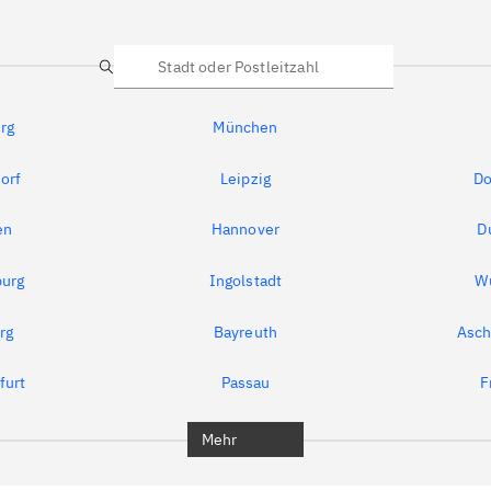
Suche
rg
München
orf
Leipzig
Do
en
Hannover
D
urg
Ingolstadt
W
rg
Bayreuth
Asch
furt
Passau
F
Mehr