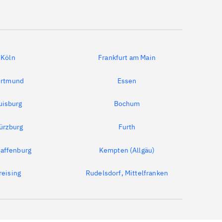
Köln
Frankfurt am Main
rtmund
Essen
uisburg
Bochum
ürzburg
Furth
affenburg
Kempten (Allgäu)
reising
Rudelsdorf, Mittelfranken