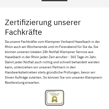
Regensburg
Ingolstadt
Würzburg
Furth
Zertifizierung unserer
Erlangen
Bamberg
Fachkräfte
Bayreuth
Aschaffenburg
Kempten (Allgäu)
Neu-Ulm
Da unsere Fachkräfte vom Klempner Verband Haselbach in der
Rhön auch am Wochenende und im Feierabend für Sie da. Sie
Schweinfurt
Passau
können unseren lokalen 24h Notfall Klempner Service aus
Haselbach in der Rhön jeder Zeit anrufen - 365 Tage im Jahr.
Freising
Rudelsdorf, Mittelfranken
Damit jeder Notfall auch richtig und schnell behandelt werden
kann, unterziehen wir unseren Partnern in den
Handwerksbetrieben stets gründliche Prüfungen, bevor wir
Ihnen Aufträge zuteilen. So können Sie von unseren Klempnern
Bestleistung erwarten.