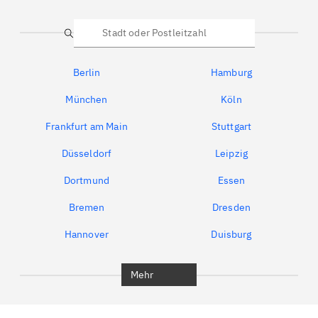
Suche
Berlin
Hamburg
München
Köln
Frankfurt am Main
Stuttgart
Düsseldorf
Leipzig
Dortmund
Essen
Bremen
Dresden
Hannover
Duisburg
Bochum
München
Mehr
Regensburg
Ingolstadt
Würzburg
Furth