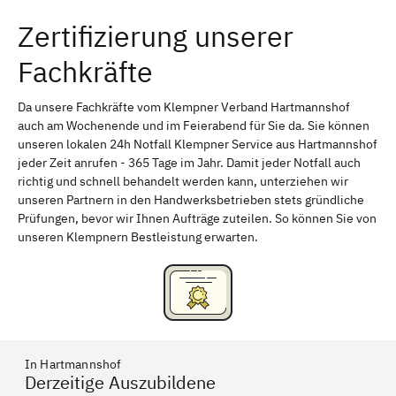
Zertifizierung unserer
Erlangen
Bamberg
Fachkräfte
Bayreuth
Aschaffenburg
Kempten (Allgäu)
Neu-Ulm
Da unsere Fachkräfte vom Klempner Verband Hartmannshof
auch am Wochenende und im Feierabend für Sie da. Sie können
Schweinfurt
Passau
unseren lokalen 24h Notfall Klempner Service aus Hartmannshof
jeder Zeit anrufen - 365 Tage im Jahr. Damit jeder Notfall auch
Freising
Rudelsdorf, Mittelfranken
richtig und schnell behandelt werden kann, unterziehen wir
unseren Partnern in den Handwerksbetrieben stets gründliche
Prüfungen, bevor wir Ihnen Aufträge zuteilen. So können Sie von
unseren Klempnern Bestleistung erwarten.
In Hartmannshof
Derzeitige Auszubildene