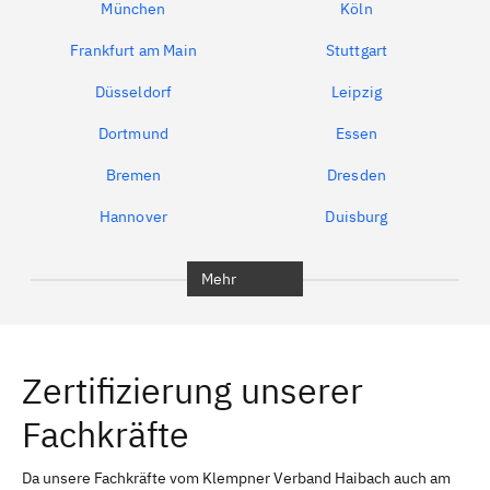
München
Köln
Frankfurt am Main
Stuttgart
Düsseldorf
Leipzig
Dortmund
Essen
Bremen
Dresden
Hannover
Duisburg
Bochum
München
Mehr
Regensburg
Ingolstadt
Würzburg
Furth
Zertifizierung unserer
Erlangen
Bamberg
Fachkräfte
Bayreuth
Aschaffenburg
Kempten (Allgäu)
Neu-Ulm
Da unsere Fachkräfte vom Klempner Verband Haibach auch am