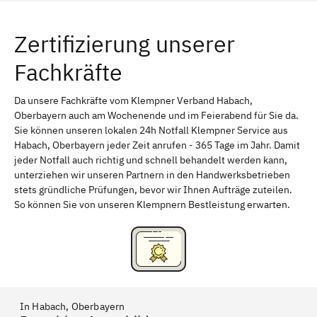
Würzburg
Furth
Zertifizierung unserer
Erlangen
Bamberg
Fachkräfte
Bayreuth
Aschaffenburg
Kempten (Allgäu)
Neu-Ulm
Da unsere Fachkräfte vom Klempner Verband Habach,
Oberbayern auch am Wochenende und im Feierabend für Sie da.
Schweinfurt
Passau
Sie können unseren lokalen 24h Notfall Klempner Service aus
Habach, Oberbayern jeder Zeit anrufen - 365 Tage im Jahr. Damit
Freising
Rudelsdorf, Mittelfranken
jeder Notfall auch richtig und schnell behandelt werden kann,
unterziehen wir unseren Partnern in den Handwerksbetrieben
stets gründliche Prüfungen, bevor wir Ihnen Aufträge zuteilen.
So können Sie von unseren Klempnern Bestleistung erwarten.
In Habach, Oberbayern