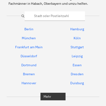
Fachmänner in Habach, Oberbayern und umzu helfen.
Suche
Berlin
Hamburg
München
Köln
Frankfurt am Main
Stuttgart
Düsseldorf
Leipzig
Dortmund
Essen
Bremen
Dresden
Hannover
Duisburg
Bochum
München
Mehr
Regensburg
Ingolstadt