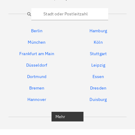
Suche
Berlin
Hamburg
München
Köln
Frankfurt am Main
Stuttgart
Düsseldorf
Leipzig
Dortmund
Essen
Bremen
Dresden
Hannover
Duisburg
Bochum
München
Mehr
Regensburg
Ingolstadt
Würzburg
Furth