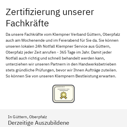
Zertifizierung unserer
Erlangen
Bamberg
Fachkräfte
Bayreuth
Aschaffenburg
Kempten (Allgäu)
Neu-Ulm
Da unsere Fachkräfte vom Klempner Verband Güttern, Oberpfalz
auch am Wochenende und im Feierabend für Sie da. Sie können
Schweinfurt
Passau
unseren lokalen 24h Notfall Klempner Service aus Güttern,
Oberpfalz jeder Zeit anrufen - 365 Tage im Jahr. Damit jeder
Freising
Rudelsdorf, Mittelfranken
Notfall auch richtig und schnell behandelt werden kann,
unterziehen wir unseren Partnern in den Handwerksbetrieben
stets gründliche Prüfungen, bevor wir Ihnen Aufträge zuteilen.
So können Sie von unseren Klempnern Bestleistung erwarten.
In Güttern, Oberpfalz
Derzeitige Auszubildene