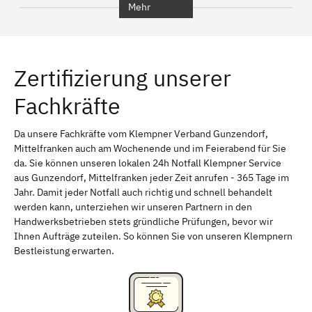
Mehr
Regensburg
Ingolstadt
Würzburg
Furth
Zertifizierung unserer
Erlangen
Bamberg
Fachkräfte
Bayreuth
Aschaffenburg
Kempten (Allgäu)
Neu-Ulm
Da unsere Fachkräfte vom Klempner Verband Gunzendorf,
Mittelfranken auch am Wochenende und im Feierabend für Sie
Schweinfurt
Passau
da. Sie können unseren lokalen 24h Notfall Klempner Service
aus Gunzendorf, Mittelfranken jeder Zeit anrufen - 365 Tage im
Freising
Rudelsdorf, Mittelfranken
Jahr. Damit jeder Notfall auch richtig und schnell behandelt
werden kann, unterziehen wir unseren Partnern in den
Handwerksbetrieben stets gründliche Prüfungen, bevor wir
Ihnen Aufträge zuteilen. So können Sie von unseren Klempnern
Bestleistung erwarten.