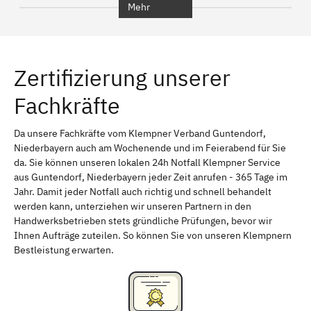
Mehr
Regensburg
Ingolstadt
Würzburg
Furth
Zertifizierung unserer
Erlangen
Bamberg
Fachkräfte
Bayreuth
Aschaffenburg
Kempten (Allgäu)
Neu-Ulm
Da unsere Fachkräfte vom Klempner Verband Guntendorf,
Niederbayern auch am Wochenende und im Feierabend für Sie
Schweinfurt
Passau
da. Sie können unseren lokalen 24h Notfall Klempner Service
aus Guntendorf, Niederbayern jeder Zeit anrufen - 365 Tage im
Freising
Rudelsdorf, Mittelfranken
Jahr. Damit jeder Notfall auch richtig und schnell behandelt
werden kann, unterziehen wir unseren Partnern in den
Handwerksbetrieben stets gründliche Prüfungen, bevor wir
Ihnen Aufträge zuteilen. So können Sie von unseren Klempnern
Bestleistung erwarten.