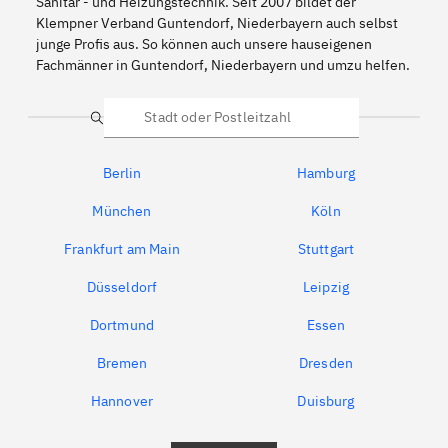
Sanitär - und Heizungstechnik. Seit 2007 bildet der
Klempner Verband Guntendorf, Niederbayern auch selbst
junge Profis aus. So können auch unsere hauseigenen
Fachmänner in Guntendorf, Niederbayern und umzu helfen.
Suche
Berlin
Hamburg
München
Köln
Frankfurt am Main
Stuttgart
Düsseldorf
Leipzig
Dortmund
Essen
Bremen
Dresden
Hannover
Duisburg
Bochum
München