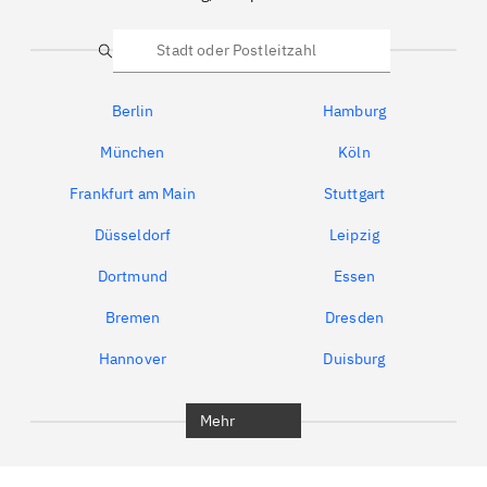
Suche
Berlin
Hamburg
München
Köln
Frankfurt am Main
Stuttgart
Düsseldorf
Leipzig
Dortmund
Essen
Bremen
Dresden
Hannover
Duisburg
Bochum
München
Mehr
Regensburg
Ingolstadt
Würzburg
Furth