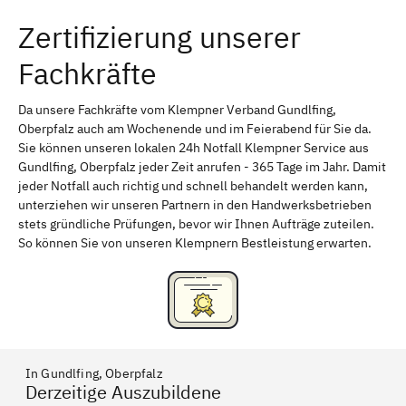
Zertifizierung unserer
Erlangen
Bamberg
Fachkräfte
Bayreuth
Aschaffenburg
Kempten (Allgäu)
Neu-Ulm
Da unsere Fachkräfte vom Klempner Verband Gundlfing,
Oberpfalz auch am Wochenende und im Feierabend für Sie da.
Schweinfurt
Passau
Sie können unseren lokalen 24h Notfall Klempner Service aus
Gundlfing, Oberpfalz jeder Zeit anrufen - 365 Tage im Jahr. Damit
Freising
Rudelsdorf, Mittelfranken
jeder Notfall auch richtig und schnell behandelt werden kann,
unterziehen wir unseren Partnern in den Handwerksbetrieben
stets gründliche Prüfungen, bevor wir Ihnen Aufträge zuteilen.
So können Sie von unseren Klempnern Bestleistung erwarten.
In Gundlfing, Oberpfalz
Derzeitige Auszubildene