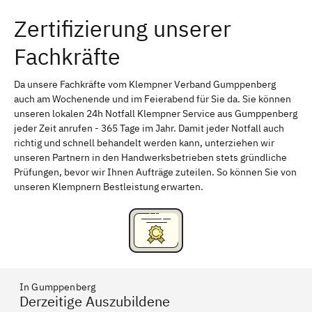
Zertifizierung unserer
Erlangen
Bamberg
Fachkräfte
Bayreuth
Aschaffenburg
Kempten (Allgäu)
Neu-Ulm
Da unsere Fachkräfte vom Klempner Verband Gumppenberg
auch am Wochenende und im Feierabend für Sie da. Sie können
Schweinfurt
Passau
unseren lokalen 24h Notfall Klempner Service aus Gumppenberg
jeder Zeit anrufen - 365 Tage im Jahr. Damit jeder Notfall auch
Freising
Rudelsdorf, Mittelfranken
richtig und schnell behandelt werden kann, unterziehen wir
unseren Partnern in den Handwerksbetrieben stets gründliche
Prüfungen, bevor wir Ihnen Aufträge zuteilen. So können Sie von
unseren Klempnern Bestleistung erwarten.
In Gumppenberg
Derzeitige Auszubildene