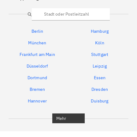
Suche
Berlin
Hamburg
München
Köln
Frankfurt am Main
Stuttgart
Düsseldorf
Leipzig
Dortmund
Essen
Bremen
Dresden
Hannover
Duisburg
Bochum
München
Mehr
Regensburg
Ingolstadt
Würzburg
Furth