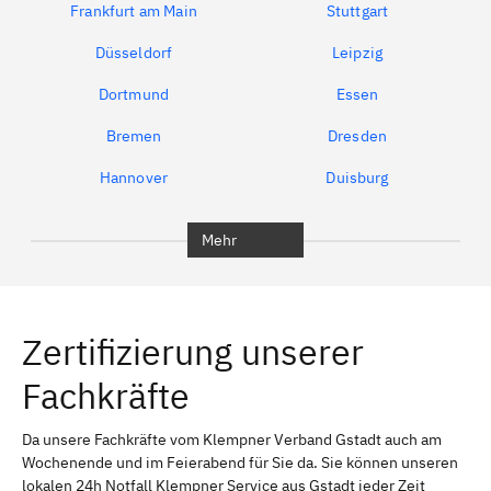
Frankfurt am Main
Stuttgart
Düsseldorf
Leipzig
Dortmund
Essen
Bremen
Dresden
Hannover
Duisburg
Bochum
München
Mehr
Regensburg
Ingolstadt
Würzburg
Furth
Zertifizierung unserer
Erlangen
Bamberg
Fachkräfte
Bayreuth
Aschaffenburg
Kempten (Allgäu)
Neu-Ulm
Da unsere Fachkräfte vom Klempner Verband Gstadt auch am
Wochenende und im Feierabend für Sie da. Sie können unseren
Schweinfurt
Passau
lokalen 24h Notfall Klempner Service aus Gstadt jeder Zeit