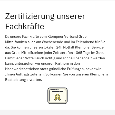
Würzburg
Furth
Zertifizierung unserer
Erlangen
Bamberg
Fachkräfte
Bayreuth
Aschaffenburg
Kempten (Allgäu)
Neu-Ulm
Da unsere Fachkräfte vom Klempner Verband Grub,
Mittelfranken auch am Wochenende und im Feierabend für Sie
Schweinfurt
Passau
da. Sie können unseren lokalen 24h Notfall Klempner Service
aus Grub, Mittelfranken jeder Zeit anrufen - 365 Tage im Jahr.
Freising
Rudelsdorf, Mittelfranken
Damit jeder Notfall auch richtig und schnell behandelt werden
kann, unterziehen wir unseren Partnern in den
Handwerksbetrieben stets gründliche Prüfungen, bevor wir
Ihnen Aufträge zuteilen. So können Sie von unseren Klempnern
Bestleistung erwarten.