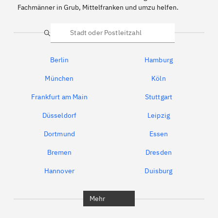
Fachmänner in Grub, Mittelfranken und umzu helfen.
Suche
Berlin
Hamburg
München
Köln
Frankfurt am Main
Stuttgart
Düsseldorf
Leipzig
Dortmund
Essen
Bremen
Dresden
Hannover
Duisburg
Bochum
München
Mehr
Regensburg
Ingolstadt