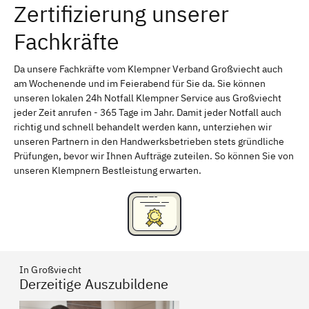
Zertifizierung unserer
Erlangen
Bamberg
Fachkräfte
Bayreuth
Aschaffenburg
Kempten (Allgäu)
Neu-Ulm
Da unsere Fachkräfte vom Klempner Verband Großviecht auch
am Wochenende und im Feierabend für Sie da. Sie können
Schweinfurt
Passau
unseren lokalen 24h Notfall Klempner Service aus Großviecht
jeder Zeit anrufen - 365 Tage im Jahr. Damit jeder Notfall auch
Freising
Rudelsdorf, Mittelfranken
richtig und schnell behandelt werden kann, unterziehen wir
unseren Partnern in den Handwerksbetrieben stets gründliche
Prüfungen, bevor wir Ihnen Aufträge zuteilen. So können Sie von
unseren Klempnern Bestleistung erwarten.
In Großviecht
Derzeitige Auszubildene