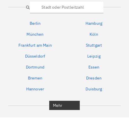
Suche
Berlin
Hamburg
München
Köln
Frankfurt am Main
Stuttgart
Düsseldorf
Leipzig
Dortmund
Essen
Bremen
Dresden
Hannover
Duisburg
Bochum
München
Mehr
Regensburg
Ingolstadt
Würzburg
Furth