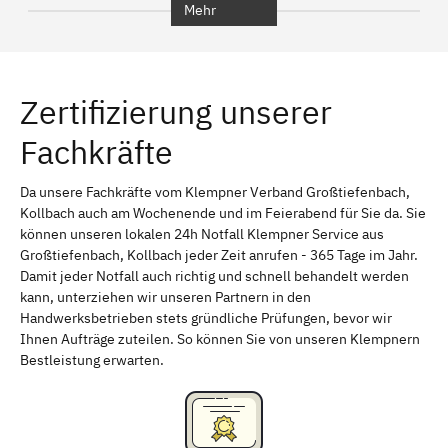
Mehr
Regensburg
Ingolstadt
Würzburg
Furth
Zertifizierung unserer
Erlangen
Bamberg
Fachkräfte
Bayreuth
Aschaffenburg
Kempten (Allgäu)
Neu-Ulm
Da unsere Fachkräfte vom Klempner Verband Großtiefenbach,
Kollbach auch am Wochenende und im Feierabend für Sie da. Sie
Schweinfurt
Passau
können unseren lokalen 24h Notfall Klempner Service aus
Großtiefenbach, Kollbach jeder Zeit anrufen - 365 Tage im Jahr.
Freising
Rudelsdorf, Mittelfranken
Damit jeder Notfall auch richtig und schnell behandelt werden
kann, unterziehen wir unseren Partnern in den
Handwerksbetrieben stets gründliche Prüfungen, bevor wir
Ihnen Aufträge zuteilen. So können Sie von unseren Klempnern
Bestleistung erwarten.