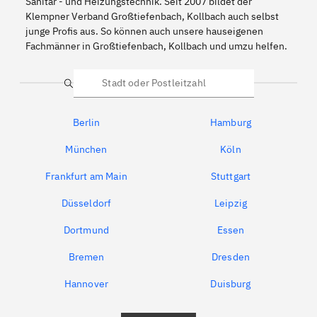
Sanitär - und Heizungstechnik. Seit 2007 bildet der
Klempner Verband Großtiefenbach, Kollbach auch selbst
junge Profis aus. So können auch unsere hauseigenen
Fachmänner in Großtiefenbach, Kollbach und umzu helfen.
Suche
Berlin
Hamburg
München
Köln
Frankfurt am Main
Stuttgart
Düsseldorf
Leipzig
Dortmund
Essen
Bremen
Dresden
Hannover
Duisburg
Bochum
München