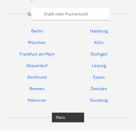
Suche
Berlin
Hamburg
München
Köln
Frankfurt am Main
Stuttgart
Düsseldorf
Leipzig
Dortmund
Essen
Bremen
Dresden
Hannover
Duisburg
Bochum
München
Mehr
Regensburg
Ingolstadt
Würzburg
Furth