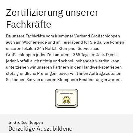
Zertifizierung unserer
Erlangen
Bamberg
Fachkräfte
Bayreuth
Aschaffenburg
Kempten (Allgäu)
Neu-Ulm
Da unsere Fachkräfte vom Klempner Verband Großschloppen
auch am Wochenende und im Feierabend für Sie da. Sie können
Schweinfurt
Passau
unseren lokalen 24h Notfall Klempner Service aus
Großschloppen jeder Zeit anrufen - 365 Tage im Jahr. Damit
Freising
Rudelsdorf, Mittelfranken
jeder Notfall auch richtig und schnell behandelt werden kann,
unterziehen wir unseren Partnern in den Handwerksbetrieben
stets gründliche Prüfungen, bevor wir Ihnen Aufträge zuteilen.
So können Sie von unseren Klempnern Bestleistung erwarten.
In Großschloppen
Derzeitige Auszubildene