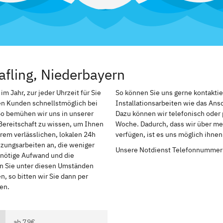
afling, Niederbayern
m Jahr, zur jeder Uhrzeit für Sie
So können Sie uns gerne kontakti
en Kunden schnellstmöglich bei
Installationsarbeiten wie das An
So bemühen wir uns in unserer
Dazu können wir telefonisch oder 
Bereitschaft zu wissen, um Ihnen
Woche. Dadurch, dass wir über meh
rem verlässlichen, lokalen 24h
verfügen, ist es uns möglich ihne
izungsarbeiten an, die weniger
Unsere Notdienst Telefonnummer
r nötige Aufwand und die
en Sie unter diesen Umständen
, so bitten wir Sie dann per
en.
ab 79€