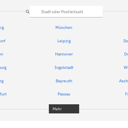
Suche
rg
München
orf
Leipzig
Do
en
Hannover
D
urg
Ingolstadt
W
rg
Bayreuth
Asch
furt
Passau
F
Mehr