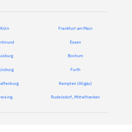
Köln
Frankfurt am Main
rtmund
Essen
uisburg
Bochum
ürzburg
Furth
affenburg
Kempten (Allgäu)
reising
Rudelsdorf, Mittelfranken