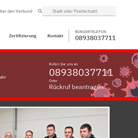
ber den Verbund
Suche
BÜRGERTELEFON
WECHSELN
08938037711
Grafling,
Niederbayern
BÜRGERTELEFON
Zertifizierung
Kontakt
08938037711
Rufen Sie uns an
08938037711
fahr
Oder
Rückruf beantragen