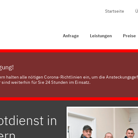
Startseite
Ü
rage
Leistungen
Preise
Zertifizierung
Kontakt
Anfrage
Leistungen
Preise
ügung!
rn halten alle nötigen Corona-Richtlinien ein, um die Ansteckungsge
 sind weiterhin für Sie 24 Stunden im Einsatz.
tdienst in
ern