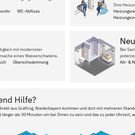
Ihre Heizun
ssrohr
WC-Abfluss
Heizungsre
Heizungsins
Neu
tigkeit mit modernster
Bei San
Ursache eines Wasserschadens.
jederze
uch
Überschwämmung
Alt- & 
end Hilfe?
 direkt aus Grafling, Niederbayern kommen und dort mit mehreren Stand
t länger als 30 Minuten um bei Ihnen zu sein und das zu jeder Uhrzeit, a