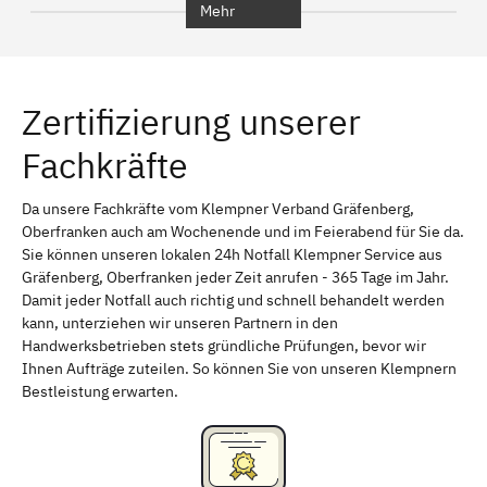
Mehr
Regensburg
Ingolstadt
Würzburg
Furth
Zertifizierung unserer
Erlangen
Bamberg
Fachkräfte
Bayreuth
Aschaffenburg
Kempten (Allgäu)
Neu-Ulm
Da unsere Fachkräfte vom Klempner Verband Gräfenberg,
Oberfranken auch am Wochenende und im Feierabend für Sie da.
Schweinfurt
Passau
Sie können unseren lokalen 24h Notfall Klempner Service aus
Gräfenberg, Oberfranken jeder Zeit anrufen - 365 Tage im Jahr.
Freising
Rudelsdorf, Mittelfranken
Damit jeder Notfall auch richtig und schnell behandelt werden
kann, unterziehen wir unseren Partnern in den
Handwerksbetrieben stets gründliche Prüfungen, bevor wir
Ihnen Aufträge zuteilen. So können Sie von unseren Klempnern
Bestleistung erwarten.