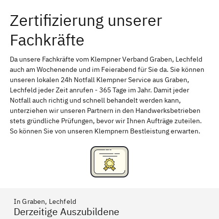
Zertifizierung unserer
Erlangen
Bamberg
Fachkräfte
Bayreuth
Aschaffenburg
Kempten (Allgäu)
Neu-Ulm
Da unsere Fachkräfte vom Klempner Verband Graben, Lechfeld
auch am Wochenende und im Feierabend für Sie da. Sie können
Schweinfurt
Passau
unseren lokalen 24h Notfall Klempner Service aus Graben,
Lechfeld jeder Zeit anrufen - 365 Tage im Jahr. Damit jeder
Freising
Rudelsdorf, Mittelfranken
Notfall auch richtig und schnell behandelt werden kann,
unterziehen wir unseren Partnern in den Handwerksbetrieben
stets gründliche Prüfungen, bevor wir Ihnen Aufträge zuteilen.
So können Sie von unseren Klempnern Bestleistung erwarten.
In Graben, Lechfeld
Derzeitige Auszubildene