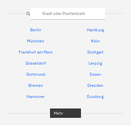
Suche
Berlin
Hamburg
München
Köln
Frankfurt am Main
Stuttgart
Düsseldorf
Leipzig
Dortmund
Essen
Bremen
Dresden
Hannover
Duisburg
Bochum
München
Mehr
Regensburg
Ingolstadt
Würzburg
Furth