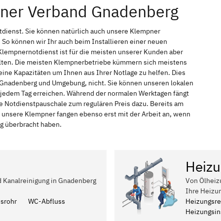
pner Verband Gnadenberg
tdienst. Sie können natürlich auch unsere Klempner
So können wir Ihr auch beim Installieren einer neuen
Klempnernotdienst ist für die meisten unserer Kunden aber
halten. Die meisten Klempnerbetriebe kümmern sich meistens
ine Kapazitäten um Ihnen aus Ihrer Notlage zu helfen. Dies
in Gnadenberg und Umgebung, nicht. Sie können unseren lokalen
n jedem Tag erreichen. Während der normalen Werktagen fängt
ne Notdienstpauschale zum regulären Preis dazu. Bereits am
 unsere Klempner fangen ebenso erst mit der Arbeit an, wenn
ag überbracht haben.
Heizu
nd Kanalreinigung in Gnadenberg
Von Ölheiz
Ihre Heizu
ssrohr
WC-Abfluss
Heizungsre
Heizungsins