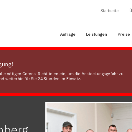
Startseite
Ü
Anfrage
Leistungen
Preise
Zertifizierung
Ko
Anfrage
Leistungen
Preise
ügung!
lle nötigen Corona-Richtlinien ein, um die Ansteckungsgefahr zu
nd weiterhin für Sie 24 Stunden im Einsatz.
nberg