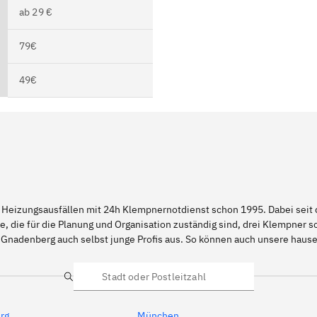
ab 29 €
79€
49€
 Heizungsausfällen mit 24h Klempnernotdienst schon 1995. Dabei seit d
e, die für die Planung und Organisation zuständig sind, drei Klempner 
 Gnadenberg auch selbst junge Profis aus. So können auch unsere hau
Suche
rg
München