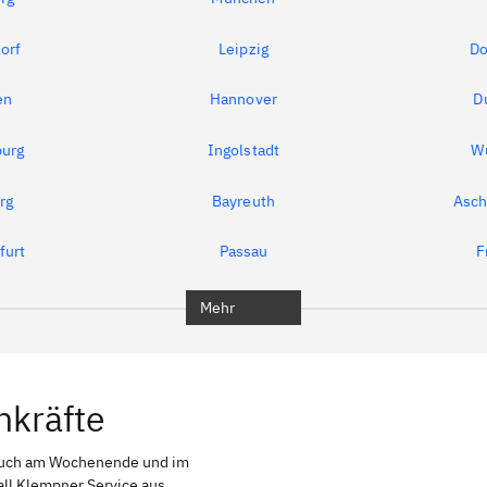
orf
Leipzig
Do
en
Hannover
D
urg
Ingolstadt
W
rg
Bayreuth
Asch
furt
Passau
F
Mehr
hkräfte
auch am Wochenende und im
all Klempner Service aus