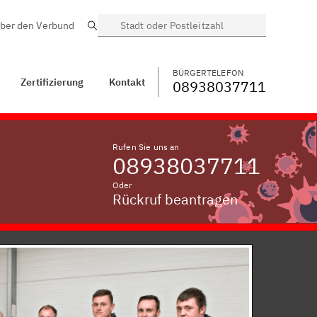
ber den Verbund
Suche
BÜRGERTELEFON
WECHSELN
08938037711
ntakt
Gnadenberg
BÜRGERTELEFON
Zertifizierung
Kontakt
08938037711
Rufen Sie uns an
08938037711
Oder
Rückruf beantragen