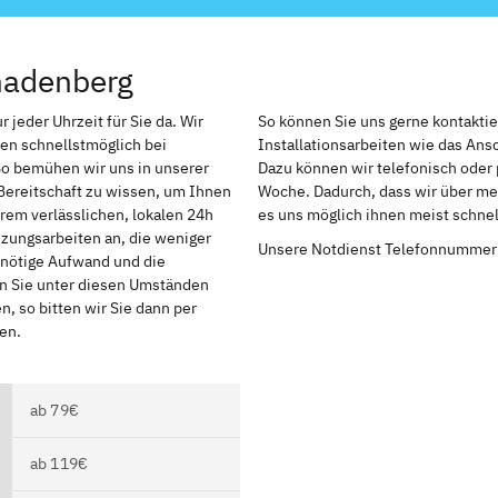
nadenberg
jeder Uhrzeit für Sie da. Wir
So können Sie uns gerne kontakti
en schnellstmöglich bei
Installationsarbeiten wie das An
So bemühen wir uns in unserer
Dazu können wir telefonisch oder 
Bereitschaft zu wissen, um Ihnen
Woche. Dadurch, dass wir über meh
rem verlässlichen, lokalen 24h
es uns möglich ihnen meist schnel
izungsarbeiten an, die weniger
Unsere Notdienst Telefonnummer
r nötige Aufwand und die
en Sie unter diesen Umständen
, so bitten wir Sie dann per
en.
ab 79€
ab 119€