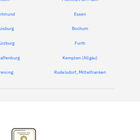
rtmund
Essen
uisburg
Bochum
ürzburg
Furth
affenburg
Kempten (Allgäu)
reising
Rudelsdorf, Mittelfranken