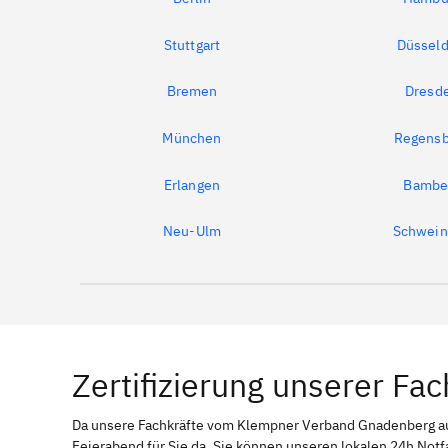
Stuttgart
Düsseld
Bremen
Dresd
München
Regensb
Erlangen
Bambe
Neu-Ulm
Schwein
Zertifizierung unserer Fac
Da unsere Fachkräfte vom Klempner Verband Gnadenberg 
Feierabend für Sie da. Sie können unseren lokalen 24h Notf