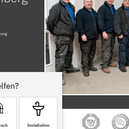
rung
lfen?
ruch
Installation