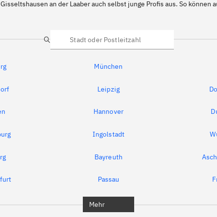
 Gisseltshausen an der Laaber auch selbst junge Profis aus. So können
Suche
rg
München
orf
Leipzig
Do
en
Hannover
D
urg
Ingolstadt
W
rg
Bayreuth
Asch
furt
Passau
F
Mehr