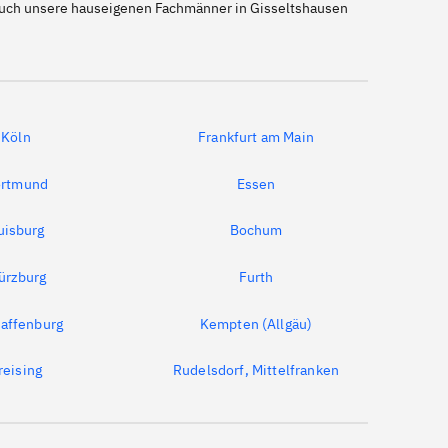
 auch unsere hauseigenen Fachmänner in Gisseltshausen
Köln
Frankfurt am Main
rtmund
Essen
uisburg
Bochum
ürzburg
Furth
affenburg
Kempten (Allgäu)
reising
Rudelsdorf, Mittelfranken