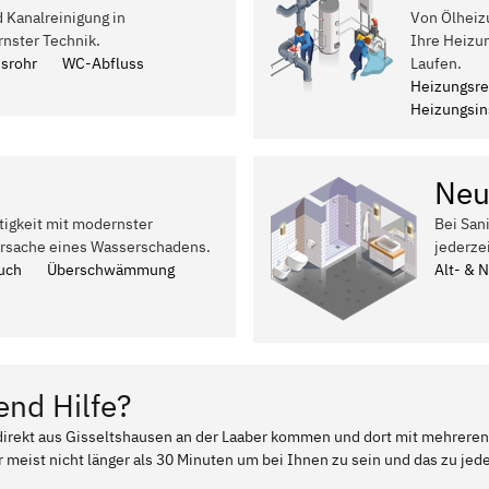
d Kanalreinigung in
Von Ölheiz
nster Technik.
Ihre Heizu
ssrohr
WC-Abfluss
Laufen.
Heizungsre
Heizungsins
Neu
tigkeit mit modernster
Bei San
Ursache eines Wasserschadens.
jederze
uch
Überschwämmung
Alt- & 
end Hilfe?
 direkt aus Gisseltshausen an der Laaber kommen und dort mit mehreren
 meist nicht länger als 30 Minuten um bei Ihnen zu sein und das zu jed