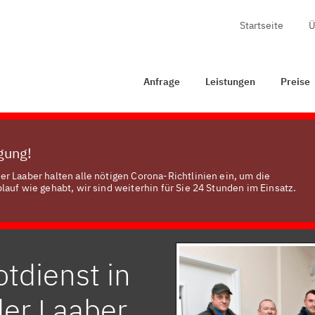
Startseite
Ü
age
Leistungen
Preise
Zertifizierung
Kontakt
Anfrage
Leistungen
Preise
ügung!
r Laaber halten alle nötigen Corona-Richtlinien ein, um die
auf wie gehabt, wir sind weiterhin für Sie 24 Stunden im Einsatz.
tdienst in
der Laaber