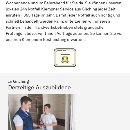
Wochenende und im Feierabend für Sie da. Sie können unseren
Schweinfurt
Passau
lokalen 24h Notfall Klempner Service aus Gilching jeder Zeit
anrufen - 365 Tage im Jahr. Damit jeder Notfall auch richtig und
Freising
Rudelsdorf, Mittelfranken
schnell behandelt werden kann, unterziehen wir unseren
Partnern in den Handwerksbetrieben stets gründliche
Prüfungen, bevor wir Ihnen Aufträge zuteilen. So können Sie von
unseren Klempnern Bestleistung erwarten.
In Gilching
Derzeitige Auszubildene