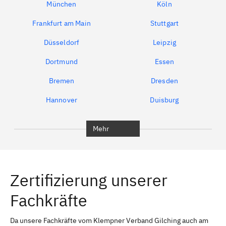
München
Köln
Frankfurt am Main
Stuttgart
Düsseldorf
Leipzig
Dortmund
Essen
Bremen
Dresden
Hannover
Duisburg
Bochum
München
Mehr
Regensburg
Ingolstadt
Würzburg
Furth
Zertifizierung unserer
Erlangen
Bamberg
Fachkräfte
Bayreuth
Aschaffenburg
Kempten (Allgäu)
Neu-Ulm
Da unsere Fachkräfte vom Klempner Verband Gilching auch am