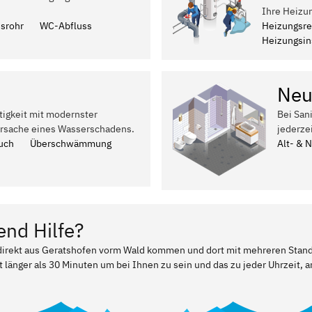
Ihre Heizu
ssrohr
WC-Abfluss
Heizungsre
Heizungsins
Neu
tigkeit mit modernster
Bei San
Ursache eines Wasserschadens.
jederze
uch
Überschwämmung
Alt- & 
end Hilfe?
r direkt aus Geratshofen vorm Wald kommen und dort mit mehreren Stan
t länger als 30 Minuten um bei Ihnen zu sein und das zu jeder Uhrzeit, a