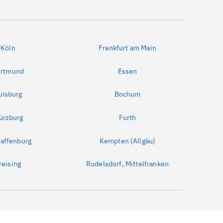
Köln
Frankfurt am Main
rtmund
Essen
uisburg
Bochum
ürzburg
Furth
affenburg
Kempten (Allgäu)
reising
Rudelsdorf, Mittelfranken