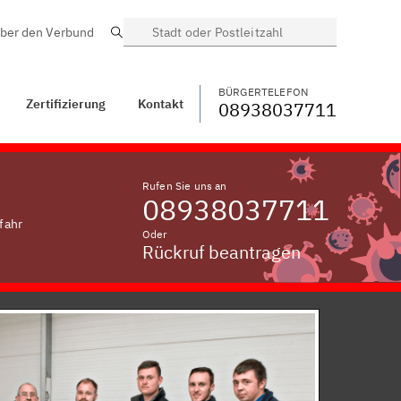
ber den Verbund
Suche
BÜRGERTELEFON
WECHSELN
08938037711
Geratshofen vorm
Wald
BÜRGERTELEFON
Zertifizierung
Kontakt
08938037711
Rufen Sie uns an
08938037711
fahr
Oder
Rückruf beantragen