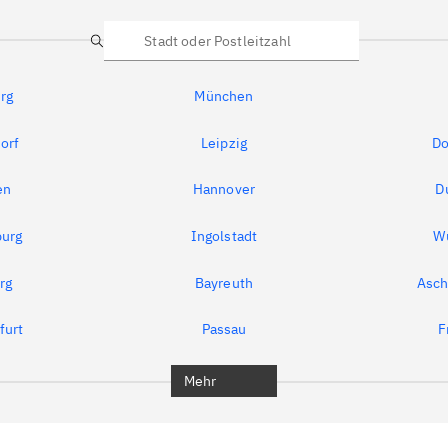
Suche
rg
München
orf
Leipzig
Do
en
Hannover
D
urg
Ingolstadt
W
rg
Bayreuth
Asch
furt
Passau
F
Mehr