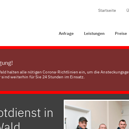
Startseite
Ü
rage
Leistungen
Preise
Zertifizierung
Kontakt
Anfrage
Leistungen
Preise
ügung!
ld halten alle nötigen Corona-Richtlinien ein, um die Ansteckungsge
 sind weiterhin für Sie 24 Stunden im Einsatz.
tdienst in
Wald