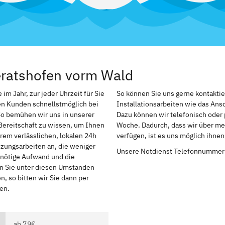
eratshofen vorm Wald
m Jahr, zur jeder Uhrzeit für Sie
So können Sie uns gerne kontakti
en Kunden schnellstmöglich bei
Installationsarbeiten wie das An
So bemühen wir uns in unserer
Dazu können wir telefonisch oder 
Bereitschaft zu wissen, um Ihnen
Woche. Dadurch, dass wir über me
rem verlässlichen, lokalen 24h
verfügen, ist es uns möglich ihne
izungsarbeiten an, die weniger
Unsere Notdienst Telefonnummer
r nötige Aufwand und die
en Sie unter diesen Umständen
, so bitten wir Sie dann per
en.
ab 79€