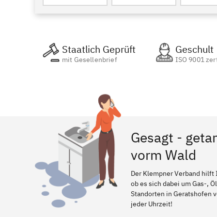
Staatlich Geprüft
Geschult
mit Gesellenbrief
ISO 9001 zert
Gesagt - geta
vorm Wald
Der Klempner Verband hilft 
ob es sich dabei um Gas-, Ö
Standorten in Geratshofen vo
jeder Uhrzeit!