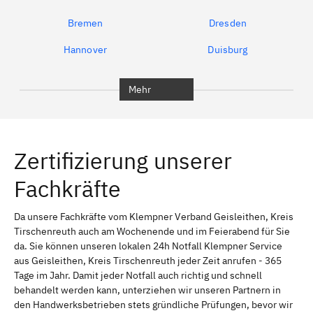
Bremen
Dresden
Hannover
Duisburg
Bochum
München
Mehr
Regensburg
Ingolstadt
Würzburg
Furth
Zertifizierung unserer
Erlangen
Bamberg
Fachkräfte
Bayreuth
Aschaffenburg
Kempten (Allgäu)
Neu-Ulm
Da unsere Fachkräfte vom Klempner Verband Geisleithen, Kreis
Tirschenreuth auch am Wochenende und im Feierabend für Sie
Schweinfurt
Passau
da. Sie können unseren lokalen 24h Notfall Klempner Service
aus Geisleithen, Kreis Tirschenreuth jeder Zeit anrufen - 365
Freising
Rudelsdorf, Mittelfranken
Tage im Jahr. Damit jeder Notfall auch richtig und schnell
behandelt werden kann, unterziehen wir unseren Partnern in
den Handwerksbetrieben stets gründliche Prüfungen, bevor wir