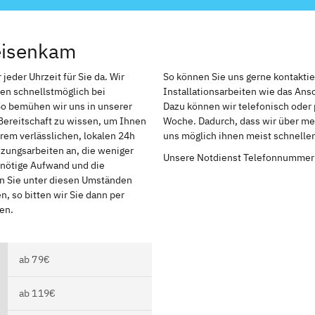
eisenkam
eder Uhrzeit für Sie da. Wir
So können Sie uns gerne kontakti
en schnellstmöglich bei
Installationsarbeiten wie das An
So bemühen wir uns in unserer
Dazu können wir telefonisch oder 
Bereitschaft zu wissen, um Ihnen
Woche. Dadurch, dass wir über meh
rem verlässlichen, lokalen 24h
uns möglich ihnen meist schnelle
izungsarbeiten an, die weniger
Unsere Notdienst Telefonnummer
r nötige Aufwand und die
en Sie unter diesen Umständen
, so bitten wir Sie dann per
en.
ab 79€
ab 119€