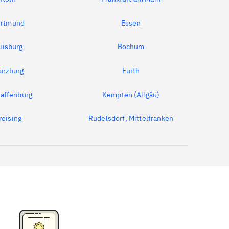
rtmund
Essen
uisburg
Bochum
ürzburg
Furth
affenburg
Kempten (Allgäu)
reising
Rudelsdorf, Mittelfranken