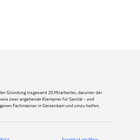
er Gründung insgesamt 20 Mitarbeiter, darunter der
sowie zwei angehende Klempner für Sanitär - und
eigenen Fachmänner in Geisenkam und umzu helfen.
Köln
Frankfurt am Main