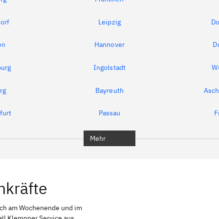
orf
Leipzig
Do
en
Hannover
D
urg
Ingolstadt
W
rg
Bayreuth
Asch
furt
Passau
F
Mehr
hkräfte
uch am Wochenende und im
all Klempner Service aus