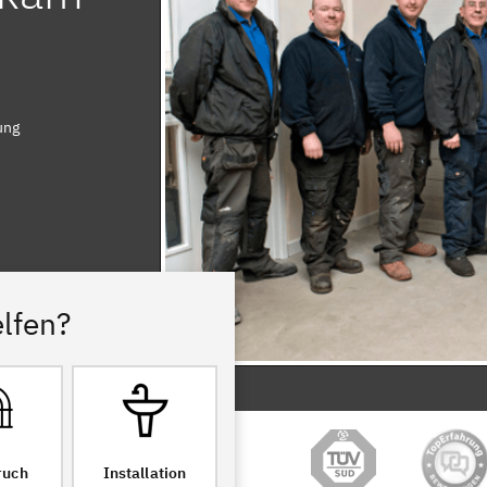
ung
lfen?
ruch
Installation