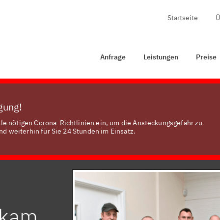
Startseite
Ü
Anfrage
Leistungen
Preise
Zertifizierung
K
Anfrage
Leistungen
Preise
ügung!
le nötigen Corona-Richtlinien ein, um die Ansteckungsgefahr zu
nd weiterhin für Sie 24 Stunden im Einsatz.
nkam