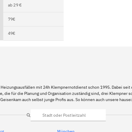
ab 29 €
79€
49€
 Heizungsausfällen mit 24h Klempnernotdienst schon 1995. Dabei seit d
e, die für die Planung und Organisation zuständig sind, drei Klempner 
d Geisenkam auch selbst junge Profis aus. So können auch unsere haus
Suche
rg
München