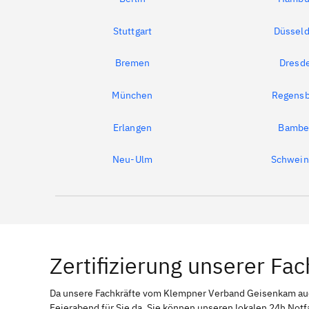
Stuttgart
Düsseld
Bremen
Dresd
München
Regensb
Erlangen
Bambe
Neu-Ulm
Schwein
Zertifizierung unserer Fac
Da unsere Fachkräfte vom Klempner Verband Geisenkam a
Feierabend für Sie da. Sie können unseren lokalen 24h Notf