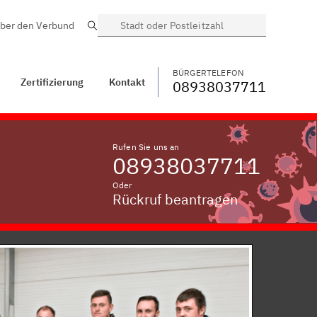
ber den Verbund
Suche
BÜRGERTELEFON
WECHSELN
08938037711
ontakt
Geisenkam
BÜRGERTELEFON
Zertifizierung
Kontakt
08938037711
Rufen Sie uns an
08938037711
Oder
Rückruf beantragen