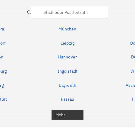
Suche
rg
München
orf
Leipzig
Do
en
Hannover
D
urg
Ingolstadt
W
rg
Bayreuth
Asch
furt
Passau
F
Mehr