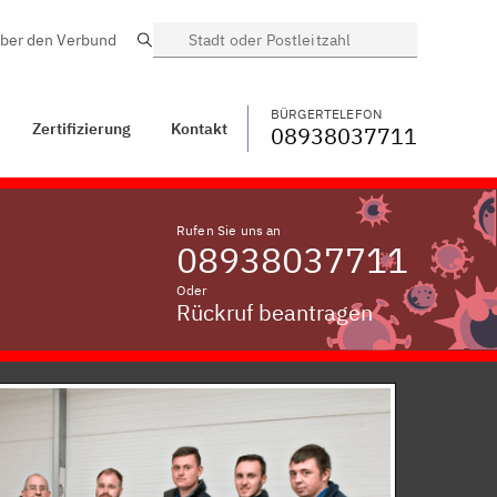
ber den Verbund
Suche
BÜRGERTELEFON
WECHSELN
08938037711
Gattendorf,
Oberfranken
BÜRGERTELEFON
Zertifizierung
Kontakt
08938037711
Rufen Sie uns an
08938037711
Oder
Rückruf beantragen