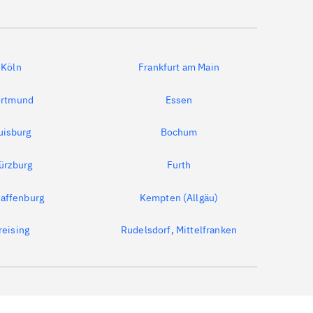
Köln
Frankfurt am Main
rtmund
Essen
uisburg
Bochum
ürzburg
Furth
affenburg
Kempten (Allgäu)
reising
Rudelsdorf, Mittelfranken