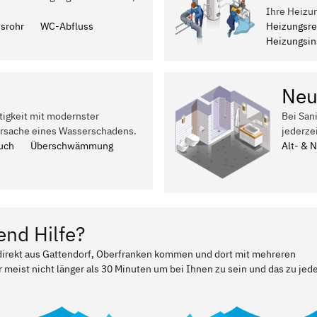
Ihre Heizu
ssrohr
WC-Abfluss
Heizungsre
Heizungsins
Neu
tigkeit mit modernster
Bei San
Ursache eines Wasserschadens.
jederze
uch
Überschwämmung
Alt- & 
end Hilfe?
r direkt aus Gattendorf, Oberfranken kommen und dort mit mehreren
 meist nicht länger als 30 Minuten um bei Ihnen zu sein und das zu jed