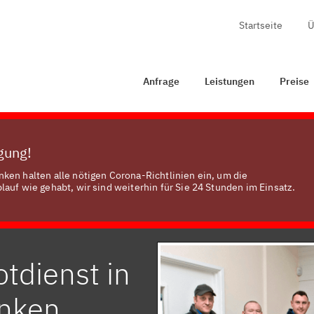
Startseite
Ü
age
Leistungen
Preise
Zertifizierung
Kontakt
Anfrage
Leistungen
Preise
ügung!
ken halten alle nötigen Corona-Richtlinien ein, um die
auf wie gehabt, wir sind weiterhin für Sie 24 Stunden im Einsatz.
tdienst in
anken