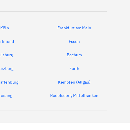
Köln
Frankfurt am Main
rtmund
Essen
uisburg
Bochum
ürzburg
Furth
affenburg
Kempten (Allgäu)
reising
Rudelsdorf, Mittelfranken