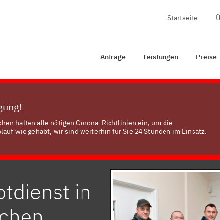
Startseite
Ü
age
Leistungen
Preise
Zertifizierung
Kontakt
Anfrage
Leistungen
Preise
ügung!
en halten alle nötigen Corona-Richtlinien ein, um die
auf wie gehabt, wir sind weiterhin für Sie 24 Stunden im Einsatz.
tdienst in
rchen