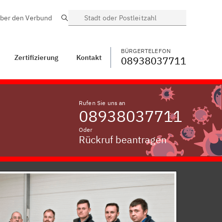
ber den Verbund
Suche
BÜRGERTELEFON
WECHSELN
08938037711
Garmisch-
Partenkirchen
BÜRGERTELEFON
Zertifizierung
Kontakt
08938037711
Rufen Sie uns an
08938037711
Oder
Rückruf beantragen