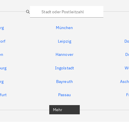
Suche
rg
München
orf
Leipzig
Do
en
Hannover
D
urg
Ingolstadt
W
rg
Bayreuth
Asch
furt
Passau
F
Mehr