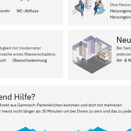
Ihre Heizu
ssrohr
WC-Abfluss
Heizungsre
Heizungsins
Neu
tigkeit mit modernster
Bei San
Ursache eines Wasserschadens.
jederze
uch
Überschwämmung
Alt- & 
end Hilfe?
r direkt aus Garmisch-Partenkirchen kommen und dort mit mehreren
 meist nicht länger als 30 Minuten um bei Ihnen zu sein und das zu jed