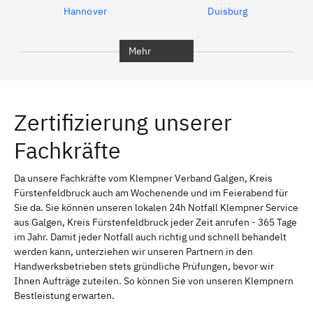
Hannover
Duisburg
Bochum
München
Mehr
Regensburg
Ingolstadt
Würzburg
Furth
Zertifizierung unserer
Erlangen
Bamberg
Fachkräfte
Bayreuth
Aschaffenburg
Kempten (Allgäu)
Neu-Ulm
Da unsere Fachkräfte vom Klempner Verband Galgen, Kreis
Fürstenfeldbruck auch am Wochenende und im Feierabend für
Schweinfurt
Passau
Sie da. Sie können unseren lokalen 24h Notfall Klempner Service
aus Galgen, Kreis Fürstenfeldbruck jeder Zeit anrufen - 365 Tage
Freising
Rudelsdorf, Mittelfranken
im Jahr. Damit jeder Notfall auch richtig und schnell behandelt
werden kann, unterziehen wir unseren Partnern in den
Handwerksbetrieben stets gründliche Prüfungen, bevor wir
Ihnen Aufträge zuteilen. So können Sie von unseren Klempnern
Bestleistung erwarten.