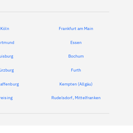
Köln
Frankfurt am Main
rtmund
Essen
uisburg
Bochum
ürzburg
Furth
affenburg
Kempten (Allgäu)
reising
Rudelsdorf, Mittelfranken