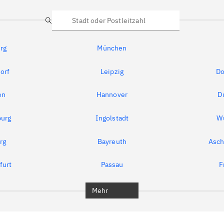
Suche
rg
München
orf
Leipzig
Do
en
Hannover
D
urg
Ingolstadt
W
rg
Bayreuth
Asch
furt
Passau
F
Mehr