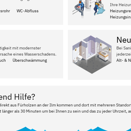
Ihre Heizu
ssrohr
WC-Abfluss
Heizungsre
Heizungsins
Neu
tigkeit mit modernster
Bei San
Ursache eines Wasserschadens.
jederze
uch
Überschwämmung
Alt- & 
end Hilfe?
 direkt aus Fürholzen an der Ilm kommen und dort mit mehreren Standor
t länger als 30 Minuten um bei Ihnen zu sein und das zu jeder Uhrzeit, a