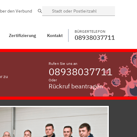
ber den Verbund
Suche
BÜRGERTELEFON
WECHSELN
08938037711
Fürholzen an der Ilm
BÜRGERTELEFON
Zertifizierung
Kontakt
08938037711
Rufen Sie uns an
08938037711
r zu
Oder
Rückruf beantragen