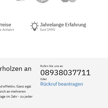
reise
Jahrelange Erfahrung
e Anfahrt
Seit 1995
ürholzen an
Rufen Sie uns an
08938037711
Oder
Rückruf beantragen
 effektiv. Ganz egal
 sich an mehreren
age im Jahr - zu jeder