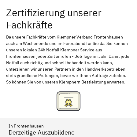
Zertifizierung unserer
Erlangen
Bamberg
Fachkräfte
Bayreuth
Aschaffenburg
Kempten (Allgäu)
Neu-Ulm
Da unsere Fachkräfte vom Klempner Verband Frontenhausen
auch am Wochenende und im Feierabend für Sie da. Sie können
Schweinfurt
Passau
unseren lokalen 24h Notfall Klempner Service aus
Frontenhausen jeder Zeit anrufen - 365 Tage im Jahr. Damit jeder
Freising
Rudelsdorf, Mittelfranken
Notfall auch richtig und schnell behandelt werden kann,
unterziehen wir unseren Partnern in den Handwerksbetrieben
stets gründliche Prüfungen, bevor wir Ihnen Aufträge zuteilen.
So können Sie von unseren Klempnern Bestleistung erwarten.
In Frontenhausen
Derzeitige Auszubildene