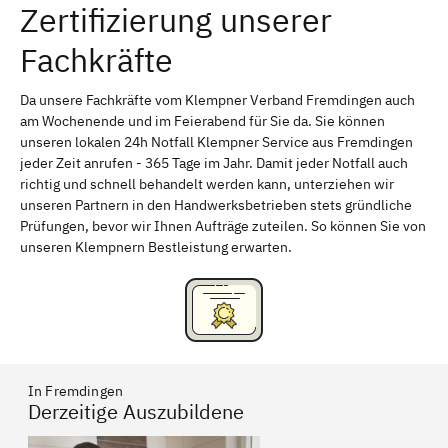
Zertifizierung unserer
Erlangen
Bamberg
Fachkräfte
Bayreuth
Aschaffenburg
Kempten (Allgäu)
Neu-Ulm
Da unsere Fachkräfte vom Klempner Verband Fremdingen auch
am Wochenende und im Feierabend für Sie da. Sie können
Schweinfurt
Passau
unseren lokalen 24h Notfall Klempner Service aus Fremdingen
jeder Zeit anrufen - 365 Tage im Jahr. Damit jeder Notfall auch
Freising
Rudelsdorf, Mittelfranken
richtig und schnell behandelt werden kann, unterziehen wir
unseren Partnern in den Handwerksbetrieben stets gründliche
Prüfungen, bevor wir Ihnen Aufträge zuteilen. So können Sie von
unseren Klempnern Bestleistung erwarten.
In Fremdingen
Derzeitige Auszubildene