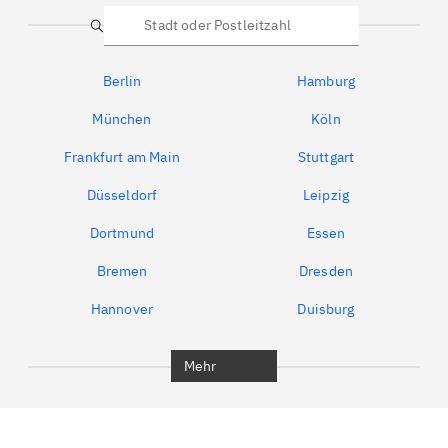
Suche
Berlin
Hamburg
München
Köln
Frankfurt am Main
Stuttgart
Düsseldorf
Leipzig
Dortmund
Essen
Bremen
Dresden
Hannover
Duisburg
Bochum
München
Mehr
Regensburg
Ingolstadt
Würzburg
Furth