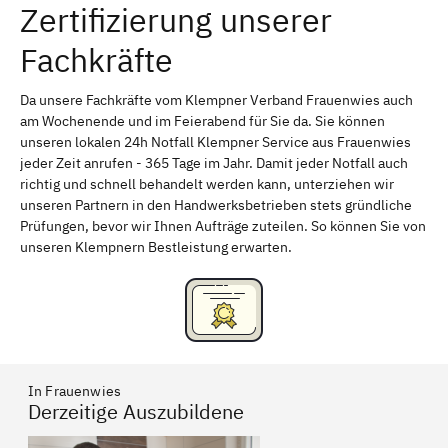
Zertifizierung unserer
Erlangen
Bamberg
Fachkräfte
Bayreuth
Aschaffenburg
Kempten (Allgäu)
Neu-Ulm
Da unsere Fachkräfte vom Klempner Verband Frauenwies auch
am Wochenende und im Feierabend für Sie da. Sie können
Schweinfurt
Passau
unseren lokalen 24h Notfall Klempner Service aus Frauenwies
jeder Zeit anrufen - 365 Tage im Jahr. Damit jeder Notfall auch
Freising
Rudelsdorf, Mittelfranken
richtig und schnell behandelt werden kann, unterziehen wir
unseren Partnern in den Handwerksbetrieben stets gründliche
Prüfungen, bevor wir Ihnen Aufträge zuteilen. So können Sie von
unseren Klempnern Bestleistung erwarten.
In Frauenwies
Derzeitige Auszubildene