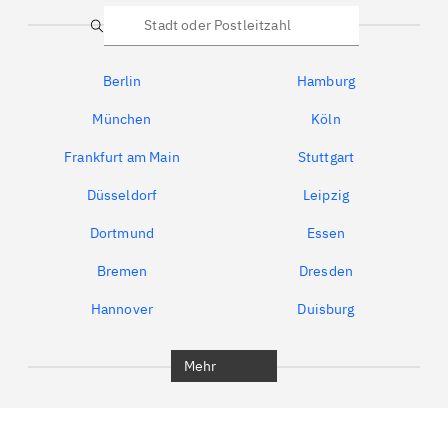
Suche
Berlin
Hamburg
München
Köln
Frankfurt am Main
Stuttgart
Düsseldorf
Leipzig
Dortmund
Essen
Bremen
Dresden
Hannover
Duisburg
Bochum
München
Mehr
Regensburg
Ingolstadt
Würzburg
Furth