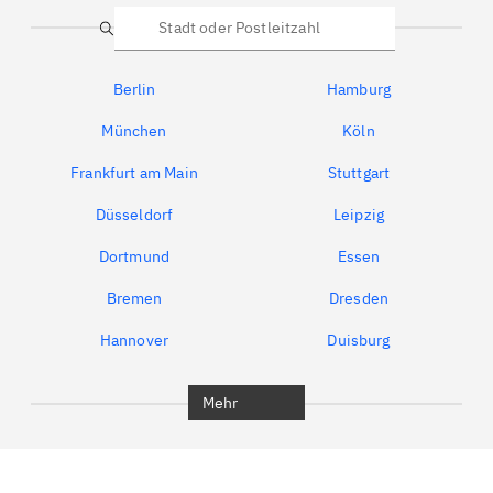
Suche
Berlin
Hamburg
München
Köln
Frankfurt am Main
Stuttgart
Düsseldorf
Leipzig
Dortmund
Essen
Bremen
Dresden
Hannover
Duisburg
Bochum
München
Mehr
Regensburg
Ingolstadt
Würzburg
Furth