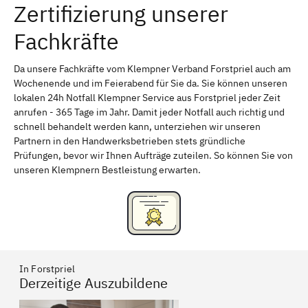
Zertifizierung unserer
Erlangen
Bamberg
Fachkräfte
Bayreuth
Aschaffenburg
Kempten (Allgäu)
Neu-Ulm
Da unsere Fachkräfte vom Klempner Verband Forstpriel auch am
Wochenende und im Feierabend für Sie da. Sie können unseren
Schweinfurt
Passau
lokalen 24h Notfall Klempner Service aus Forstpriel jeder Zeit
anrufen - 365 Tage im Jahr. Damit jeder Notfall auch richtig und
Freising
Rudelsdorf, Mittelfranken
schnell behandelt werden kann, unterziehen wir unseren
Partnern in den Handwerksbetrieben stets gründliche
Prüfungen, bevor wir Ihnen Aufträge zuteilen. So können Sie von
unseren Klempnern Bestleistung erwarten.
In Forstpriel
Derzeitige Auszubildene