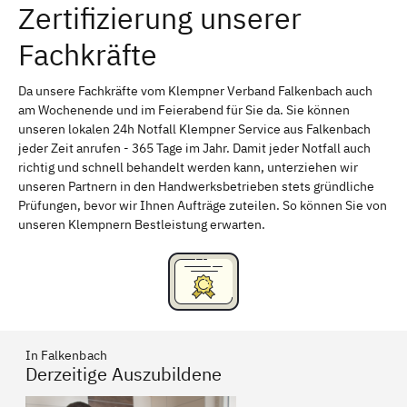
Zertifizierung unserer
Erlangen
Bamberg
Fachkräfte
Bayreuth
Aschaffenburg
Kempten (Allgäu)
Neu-Ulm
Da unsere Fachkräfte vom Klempner Verband Falkenbach auch
am Wochenende und im Feierabend für Sie da. Sie können
Schweinfurt
Passau
unseren lokalen 24h Notfall Klempner Service aus Falkenbach
jeder Zeit anrufen - 365 Tage im Jahr. Damit jeder Notfall auch
Freising
Rudelsdorf, Mittelfranken
richtig und schnell behandelt werden kann, unterziehen wir
unseren Partnern in den Handwerksbetrieben stets gründliche
Prüfungen, bevor wir Ihnen Aufträge zuteilen. So können Sie von
unseren Klempnern Bestleistung erwarten.
In Falkenbach
Derzeitige Auszubildene