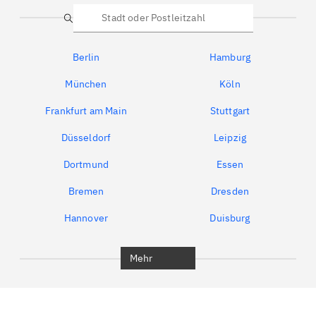
Suche
Berlin
Hamburg
München
Köln
Frankfurt am Main
Stuttgart
Düsseldorf
Leipzig
Dortmund
Essen
Bremen
Dresden
Hannover
Duisburg
Bochum
München
Mehr
Regensburg
Ingolstadt
Würzburg
Furth