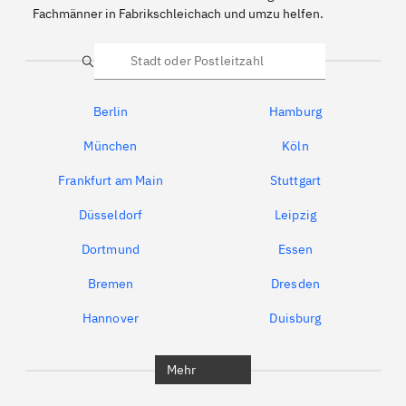
Fachmänner in Fabrikschleichach und umzu helfen.
Suche
Berlin
Hamburg
München
Köln
Frankfurt am Main
Stuttgart
Düsseldorf
Leipzig
Dortmund
Essen
Bremen
Dresden
Hannover
Duisburg
Bochum
München
Mehr
Regensburg
Ingolstadt