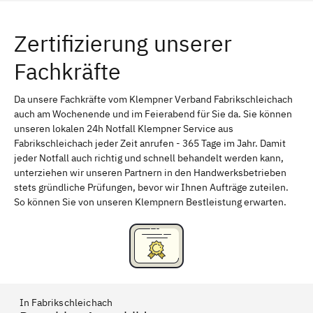
Würzburg
Furth
Zertifizierung unserer
Erlangen
Bamberg
Fachkräfte
Bayreuth
Aschaffenburg
Kempten (Allgäu)
Neu-Ulm
Da unsere Fachkräfte vom Klempner Verband Fabrikschleichach
auch am Wochenende und im Feierabend für Sie da. Sie können
Schweinfurt
Passau
unseren lokalen 24h Notfall Klempner Service aus
Fabrikschleichach jeder Zeit anrufen - 365 Tage im Jahr. Damit
Freising
Rudelsdorf, Mittelfranken
jeder Notfall auch richtig und schnell behandelt werden kann,
unterziehen wir unseren Partnern in den Handwerksbetrieben
stets gründliche Prüfungen, bevor wir Ihnen Aufträge zuteilen.
So können Sie von unseren Klempnern Bestleistung erwarten.
In Fabrikschleichach