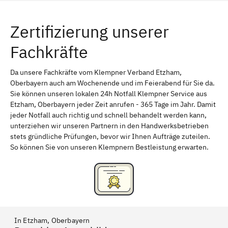
Würzburg
Furth
Zertifizierung unserer
Erlangen
Bamberg
Fachkräfte
Bayreuth
Aschaffenburg
Kempten (Allgäu)
Neu-Ulm
Da unsere Fachkräfte vom Klempner Verband Etzham,
Oberbayern auch am Wochenende und im Feierabend für Sie da.
Schweinfurt
Passau
Sie können unseren lokalen 24h Notfall Klempner Service aus
Etzham, Oberbayern jeder Zeit anrufen - 365 Tage im Jahr. Damit
Freising
Rudelsdorf, Mittelfranken
jeder Notfall auch richtig und schnell behandelt werden kann,
unterziehen wir unseren Partnern in den Handwerksbetrieben
stets gründliche Prüfungen, bevor wir Ihnen Aufträge zuteilen.
So können Sie von unseren Klempnern Bestleistung erwarten.
In Etzham, Oberbayern