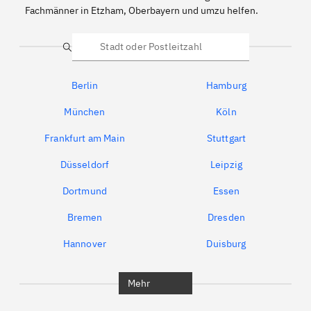
Fachmänner in Etzham, Oberbayern und umzu helfen.
Suche
Berlin
Hamburg
München
Köln
Frankfurt am Main
Stuttgart
Düsseldorf
Leipzig
Dortmund
Essen
Bremen
Dresden
Hannover
Duisburg
Bochum
München
Mehr
Regensburg
Ingolstadt