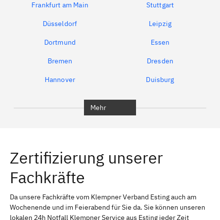
Frankfurt am Main
Stuttgart
Düsseldorf
Leipzig
Dortmund
Essen
Bremen
Dresden
Hannover
Duisburg
Bochum
München
Mehr
Regensburg
Ingolstadt
Würzburg
Furth
Zertifizierung unserer
Erlangen
Bamberg
Fachkräfte
Bayreuth
Aschaffenburg
Kempten (Allgäu)
Neu-Ulm
Da unsere Fachkräfte vom Klempner Verband Esting auch am
Wochenende und im Feierabend für Sie da. Sie können unseren
Schweinfurt
Passau
lokalen 24h Notfall Klempner Service aus Esting jeder Zeit