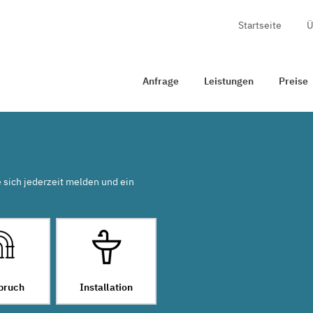
Startseite
Ü
age
Leistungen
Preise
Zertifizierung
Kontakt
Anfrage
Leistungen
Preise
e sich jederzeit melden und ein
bruch
Installation