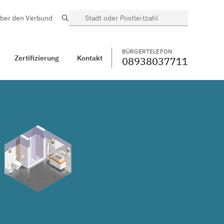
ber den Verbund
Suche
BÜRGERTELEFON
WECHSELN
08938037711
Englmannsberg,
Niederbayern
BÜRGERTELEFON
Zertifizierung
Kontakt
08938037711