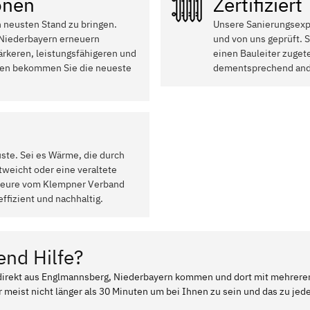
onen
Zertifiziert
n neusten Stand zu bringen.
Unsere Sanierungsexpe
 Niederbayern erneuern
und von uns geprüft. 
ärkeren, leistungsfähigeren und
einen Bauleiter zugete
onen bekommen Sie die neueste
dementsprechend ande
uste. Sei es Wärme, die durch
weicht oder eine veraltete
ateure vom Klempner Verband
fizient und nachhaltig.
end Hilfe?
r direkt aus Englmannsberg, Niederbayern kommen und dort mit mehrere
 meist nicht länger als 30 Minuten um bei Ihnen zu sein und das zu jed