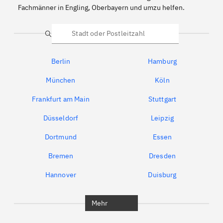
Fachmänner in Engling, Oberbayern und umzu helfen.
Suche
Berlin
Hamburg
München
Köln
Frankfurt am Main
Stuttgart
Düsseldorf
Leipzig
Dortmund
Essen
Bremen
Dresden
Hannover
Duisburg
Bochum
München
Mehr
Regensburg
Ingolstadt