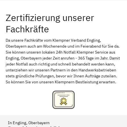
Würzburg
Furth
Zertifizierung unserer
Erlangen
Bamberg
Fachkräfte
Bayreuth
Aschaffenburg
Kempten (Allgäu)
Neu-Ulm
Da unsere Fachkräfte vom Klempner Verband Engling,
Oberbayern auch am Wochenende und im Feierabend für Sie da.
Schweinfurt
Passau
Sie können unseren lokalen 24h Notfall Klempner Service aus
Engling, Oberbayern jeder Zeit anrufen - 365 Tage im Jahr. Damit
Freising
Rudelsdorf, Mittelfranken
jeder Notfall auch richtig und schnell behandelt werden kann,
unterziehen wir unseren Partnern in den Handwerksbetrieben
stets gründliche Prüfungen, bevor wir Ihnen Aufträge zuteilen.
So können Sie von unseren Klempnern Bestleistung erwarten.
In Engling, Oberbayern