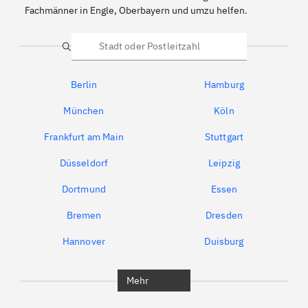
Fachmänner in Engle, Oberbayern und umzu helfen.
Suche
Berlin
Hamburg
München
Köln
Frankfurt am Main
Stuttgart
Düsseldorf
Leipzig
Dortmund
Essen
Bremen
Dresden
Hannover
Duisburg
Bochum
München
Mehr
Regensburg
Ingolstadt