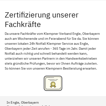
Würzburg
Furth
Zertifizierung unserer
Erlangen
Bamberg
Fachkräfte
Bayreuth
Aschaffenburg
Kempten (Allgäu)
Neu-Ulm
Da unsere Fachkräfte vom Klempner Verband Engle, Oberbayern
auch am Wochenende und im Feierabend für Sie da. Sie können
Schweinfurt
Passau
unseren lokalen 24h Notfall Klempner Service aus Engle,
Oberbayern jeder Zeit anrufen - 365 Tage im Jahr. Damit jeder
Freising
Rudelsdorf, Mittelfranken
Notfall auch richtig und schnell behandelt werden kann,
unterziehen wir unseren Partnern in den Handwerksbetrieben
stets gründliche Prüfungen, bevor wir Ihnen Aufträge zuteilen.
So können Sie von unseren Klempnern Bestleistung erwarten.
In Engle, Oberbayern