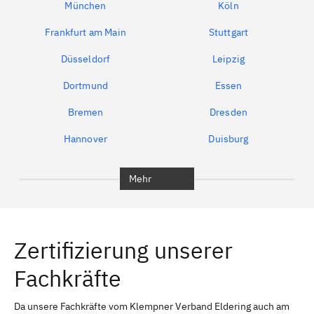
München
Köln
Frankfurt am Main
Stuttgart
Düsseldorf
Leipzig
Dortmund
Essen
Bremen
Dresden
Hannover
Duisburg
Bochum
München
Mehr
Regensburg
Ingolstadt
Würzburg
Furth
Zertifizierung unserer
Erlangen
Bamberg
Fachkräfte
Bayreuth
Aschaffenburg
Kempten (Allgäu)
Neu-Ulm
Da unsere Fachkräfte vom Klempner Verband Eldering auch am